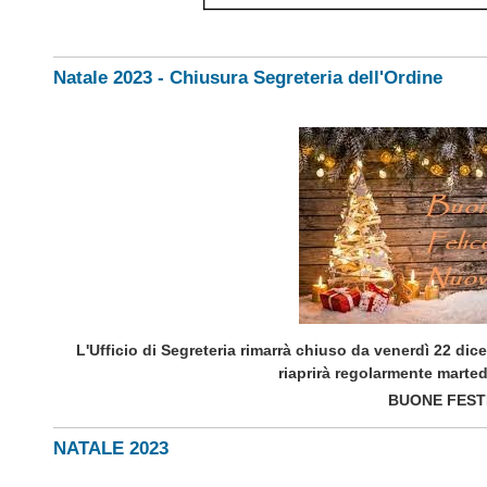
Natale 2023 - Chiusura Segreteria dell'Ordine
L'Ufficio di Segreteria rimarrà chiuso da venerdì 22 d
riaprirà regolarmente marte
BUONE FESTE
NATALE 2023