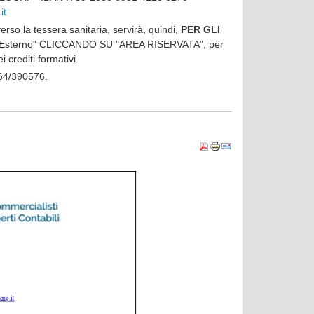
it
verso la tessera sanitaria, servirà, quindi,
PER GLI
ome "Esterno" CLICCANDO SU "AREA RISERVATA", per
 crediti formativi.
0964/390576.