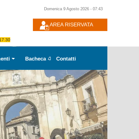
Domenica 9 Agosto 2026
-
07:43
AREA RISERVATA
 17.30
enti
Bacheca
Contatti