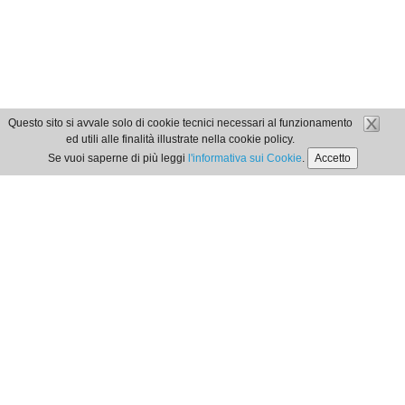
Questo sito si avvale solo di cookie tecnici necessari al funzionamento
ed utili alle finalità illustrate nella cookie policy.
Se vuoi saperne di più leggi
l'informativa sui Cookie
.
Accetto
Orari di Segreteria
dal lunedì al venerdì
dalle 9:00 alle 12:00
Privacy Policy
| Cookie Policy
Ordine dei Dottori Commercialisti e degli Esperti
Contabili di Locri