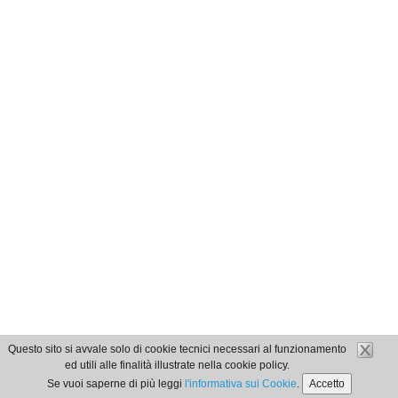
Questo sito si avvale solo di cookie tecnici necessari al funzionamento
ed utili alle finalità illustrate nella cookie policy.
Se vuoi saperne di più leggi
l'informativa sui Cookie
.
Accetto