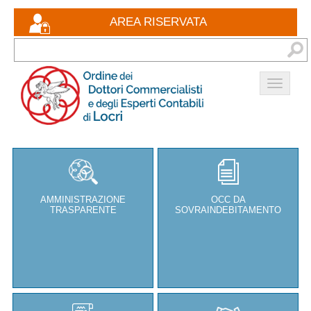
Eventi formativi
AREA RISERVATA
Documenti
Bacheca
Contatti
AMMINISTRAZIONE
OCC DA
TRASPARENTE
SOVRAINDEBITAMENTO