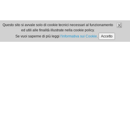
Questo sito si avvale solo di cookie tecnici necessari al funzionamento
ed utili alle finalità illustrate nella cookie policy.
Se vuoi saperne di più leggi
l'informativa sui Cookie
.
Accetto
Orari di Segreteria
dal lunedì al venerdì
dalle 9:00 alle 12:00
Privacy Policy
| Cookie Policy
Ordine dei Dottori Commercialisti e degli Esperti
Contabili di Locri
Via G. Matteotti, 356 | 89044 - Locri -
tel
.
/fax
: 0964-
390576