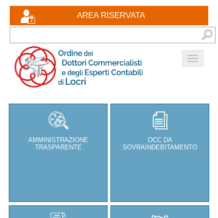
Eventi formativi
AREA RISERVATA
Documenti
Bacheca
Contatti
AMMINISTRAZIONE
OCC DA
TRASPARENTE
SOVRAINDEBITAMENTO